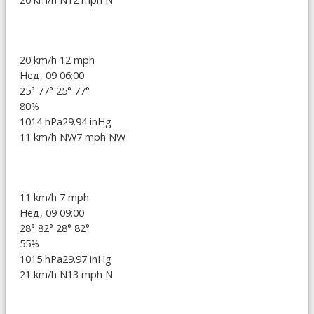
20 km/h
12 mph
Нед, 09 06:00
25°
77°
25°
77°
80%
1014 hPa
29.94 inHg
11 km/h NW
7 mph NW
11 km/h
7 mph
Нед, 09 09:00
28°
82°
28°
82°
55%
1015 hPa
29.97 inHg
21 km/h N
13 mph N