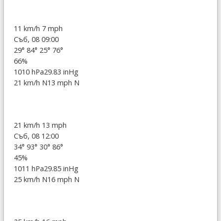
11 km/h
7 mph
Съб, 08 09:00
29°
84°
25°
76°
66%
1010 hPa
29.83 inHg
21 km/h N
13 mph N
21 km/h
13 mph
Съб, 08 12:00
34°
93°
30°
86°
45%
1011 hPa
29.85 inHg
25 km/h N
16 mph N