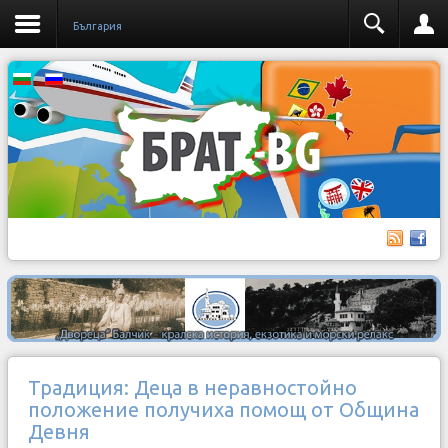
България
Традиция: Деца в неравностойно
положение получиха помощ от Община
Девня