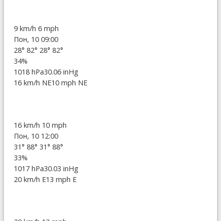
9 km/h
6 mph
Пон, 10 09:00
28°
82°
28°
82°
34%
1018 hPa
30.06 inHg
16 km/h NE
10 mph NE
16 km/h
10 mph
Пон, 10 12:00
31°
88°
31°
88°
33%
1017 hPa
30.03 inHg
20 km/h E
13 mph E