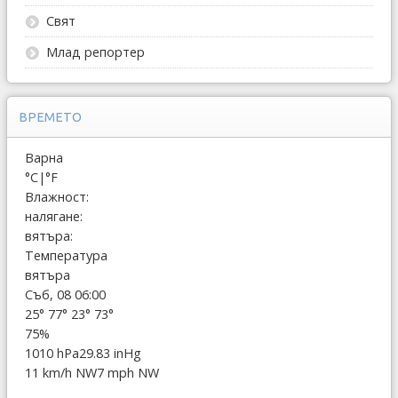
Свят
Млад репортер
ВРЕМЕТО
Варна
°C
|
°F
Влажност:
налягане:
вятъра:
Температура
вятъра
Съб, 08 06:00
25°
77°
23°
73°
75%
1010 hPa
29.83 inHg
11 km/h NW
7 mph NW