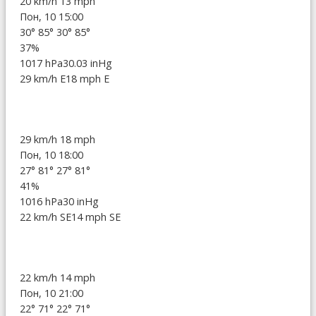
20 km/h
13 mph
Пон, 10 15:00
30°
85°
30°
85°
37%
1017 hPa
30.03 inHg
29 km/h E
18 mph E
29 km/h
18 mph
Пон, 10 18:00
27°
81°
27°
81°
41%
1016 hPa
30 inHg
22 km/h SE
14 mph SE
22 km/h
14 mph
Пон, 10 21:00
22°
71°
22°
71°