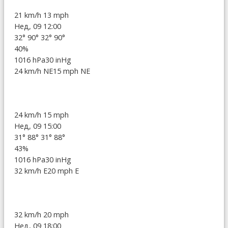
21 km/h
13 mph
Нед, 09 12:00
32°
90°
32°
90°
40%
1016 hPa
30 inHg
24 km/h NE
15 mph NE
24 km/h
15 mph
Нед, 09 15:00
31°
88°
31°
88°
43%
1016 hPa
30 inHg
32 km/h E
20 mph E
32 km/h
20 mph
Нед, 09 18:00