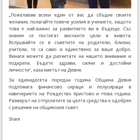
„Пожелавам всеки един от вас да сбъдне своите
желания, полагайте повече усилия в учението, защото
това е най-важно за развитието ви в бъдеще. Със
знания се постигат високите цели в живота.
Вслушвайте се в съветите на родители, близки,
учители, те са само и единствено за ваше добро.
Винаги можете да разчитате на нашето внимание и
подкрепа. Бъдете здрави, силни и достойни
личности“, каза кметът на Девня.
За единадесета поредна година Община Девня
подпомага финансово сираци и полусираци в
навечерието на Рождество Христово и Нова година.
Размерът на отпуснатите за целта средства е одобрен
с решение на общинския съвет.
Share