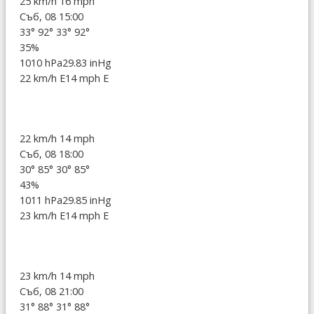
25 km/h
16 mph
Съб, 08 15:00
33°
92°
33°
92°
35%
1010 hPa
29.83 inHg
22 km/h E
14 mph E
22 km/h
14 mph
Съб, 08 18:00
30°
85°
30°
85°
43%
1011 hPa
29.85 inHg
23 km/h E
14 mph E
23 km/h
14 mph
Съб, 08 21:00
31°
88°
31°
88°