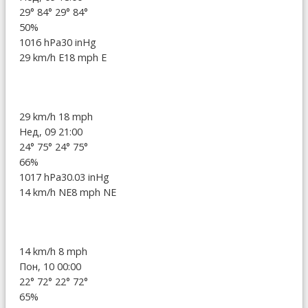
29°
84°
29°
84°
50%
1016 hPa
30 inHg
29 km/h E
18 mph E
29 km/h
18 mph
Нед, 09 21:00
24°
75°
24°
75°
66%
1017 hPa
30.03 inHg
14 km/h NE
8 mph NE
14 km/h
8 mph
Пон, 10 00:00
22°
72°
22°
72°
65%