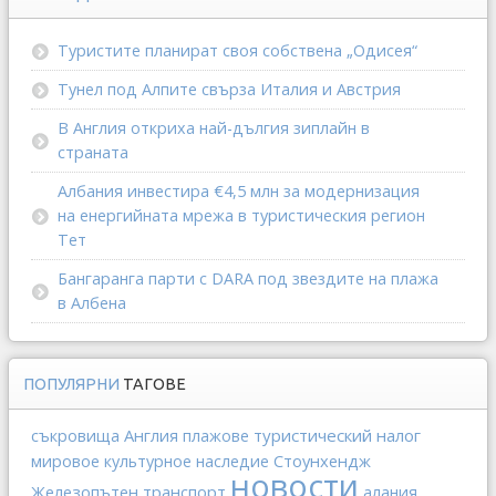
Туристите планират своя собствена „Одисея“
Тунел под Алпите свърза Италия и Австрия
В Англия откриха най-дългия зиплайн в
страната
Албания инвестира €4,5 млн за модернизация
на енергийната мрежа в туристическия регион
Тет
Бангаранга парти с DARA под звездите на плажа
в Албена
ПОПУЛЯРНИ
ТАГОВЕ
Англия
туристический налог
съкровища
плажове
Стоунхендж
мировое культурное наследие
новости
Железопътен транспорт
алания