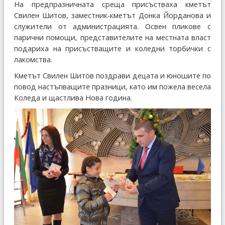
На предпразничната среща присъстваха кметът
Свилен Шитов, заместник-кметът Донка Йорданова и
служители от администрацията. Освен пликове с
парични помощи, представителите на местната власт
подариха на присъстващите и коледни торбички с
лакомства.
Кметът Свилен Шитов поздрави децата и юношите по
повод настъпващите празници, като им пожела весела
Коледа и щастлива Нова година.