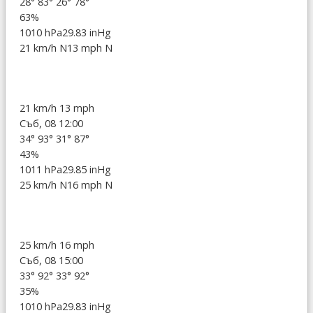
28°
83°
26°
78°
63%
1010 hPa
29.83 inHg
21 km/h N
13 mph N
21 km/h
13 mph
Съб, 08 12:00
34°
93°
31°
87°
43%
1011 hPa
29.85 inHg
25 km/h N
16 mph N
25 km/h
16 mph
Съб, 08 15:00
33°
92°
33°
92°
35%
1010 hPa
29.83 inHg