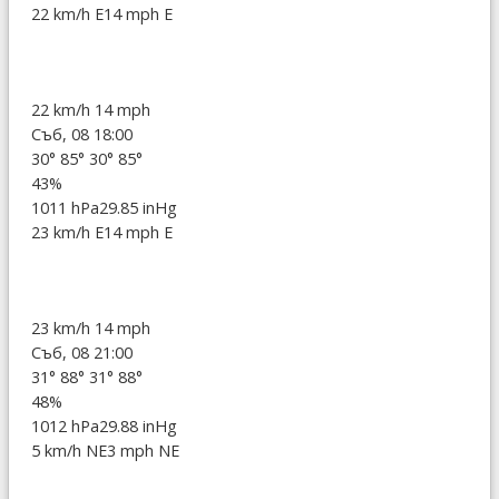
22 km/h E
14 mph E
22 km/h
14 mph
Съб, 08 18:00
30°
85°
30°
85°
43%
1011 hPa
29.85 inHg
23 km/h E
14 mph E
23 km/h
14 mph
Съб, 08 21:00
31°
88°
31°
88°
48%
1012 hPa
29.88 inHg
5 km/h NE
3 mph NE