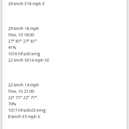
29 km/h E
18 mph E
29 km/h
18 mph
Пон, 10 18:00
27°
81°
27°
81°
41%
1016 hPa
30 inHg
22 km/h SE
14 mph SE
22 km/h
14 mph
Пон, 10 21:00
22°
71°
22°
71°
70%
1017 hPa
30.03 inHg
8 km/h E
5 mph E