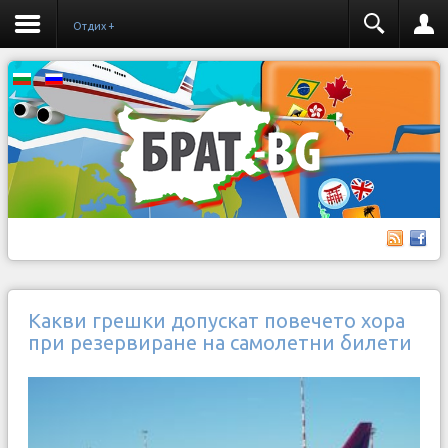
Отдих +
Какви грешки допускат повечето хора
при резервиране на самолетни билети