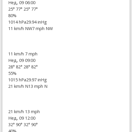
Нед, 09 06:00
25°
77°
25°
77°
80%
1014 hPa
29.94 inHg
11 km/h NW
7 mph NW
11 km/h
7 mph
Нед, 09 09:00
28°
82°
28°
82°
55%
1015 hPa
29.97 inHg
21 km/h N
13 mph N
21 km/h
13 mph
Нед, 09 12:00
32°
90°
32°
90°
40%