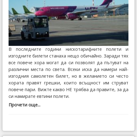
В последните години нискотарифните полети и
изгодните билети станаха нещо обичайно. Заради тях
все повече хора могат да си позволят да пътуват на
различни места по света. Всеки иска да намери най-
изгодния самолетен билет, но в желанието си често
хората правят грешки, които всъщност им струват
повече пари. Вижте какво НЕ трябва да правите, за да
си намирате евтини полети.
Прочети още...