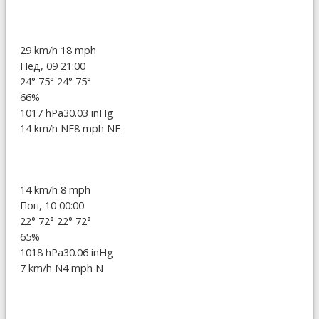
29 km/h
18 mph
Нед, 09 21:00
24°
75°
24°
75°
66%
1017 hPa
30.03 inHg
14 km/h NE
8 mph NE
14 km/h
8 mph
Пон, 10 00:00
22°
72°
22°
72°
65%
1018 hPa
30.06 inHg
7 km/h N
4 mph N