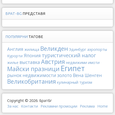
БРАТ-BG
ПРЕДСТАВЯ
ПОПУЛЯРНИ
ТАГОВЕ
Великден
Англия
жилища
Эдинбург
аэропорты
туристический налог
Япония
Курорти
Австрия
выставка
жилье
недвижими имоти
Египет
Майски празници
рынок недвижимости
золото
Вена
Шенген
Великобритания
кулинарный туризм
Copyright © 2026. БратБг
За нас
Контакти
Рекламни промоции
Реклама
Home