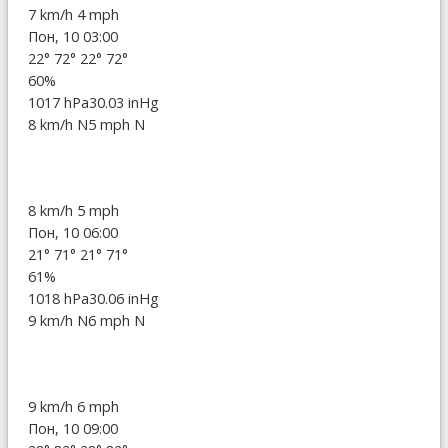
7 km/h
4 mph
Пон, 10 03:00
22°
72°
22°
72°
60%
1017 hPa
30.03 inHg
8 km/h N
5 mph N
8 km/h
5 mph
Пон, 10 06:00
21°
71°
21°
71°
61%
1018 hPa
30.06 inHg
9 km/h N
6 mph N
9 km/h
6 mph
Пон, 10 09:00