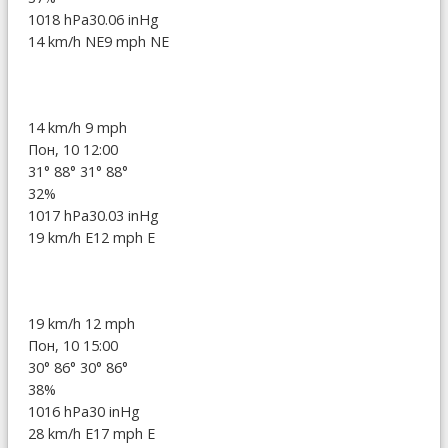
1018 hPa
30.06 inHg
14 km/h NE
9 mph NE
14 km/h
9 mph
Пон, 10 12:00
31°
88°
31°
88°
32%
1017 hPa
30.03 inHg
19 km/h E
12 mph E
19 km/h
12 mph
Пон, 10 15:00
30°
86°
30°
86°
38%
1016 hPa
30 inHg
28 km/h E
17 mph E