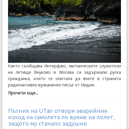
Както съобщава Интерфакс, митническите служители
на летище Внуково в Москва са задържали руска
гражданка, която се опитала да внесе в страната
радиоактивен вулканичен пясък от Индия.
Прочети още...
Пътник на UTair отвори аварийния
изход на самолета по време на полет,
защото му станало задушно