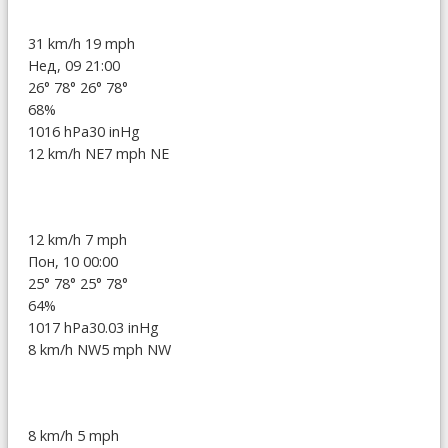
31 km/h
19 mph
Нед, 09 21:00
26°
78°
26°
78°
68%
1016 hPa
30 inHg
12 km/h NE
7 mph NE
12 km/h
7 mph
Пон, 10 00:00
25°
78°
25°
78°
64%
1017 hPa
30.03 inHg
8 km/h NW
5 mph NW
8 km/h
5 mph