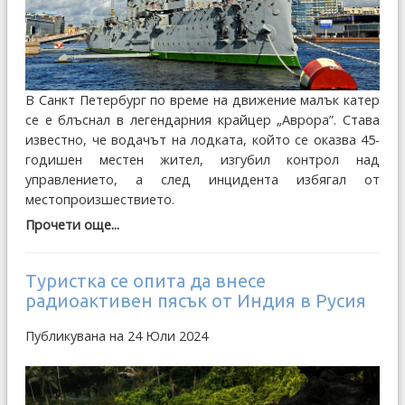
В Санкт Петербург по време на движение малък катер
се е блъснал в легендарния крайцер „Аврора”. Става
известно, че водачът на лодката, който се оказва 45-
годишен местен жител, изгубил контрол над
управлението, а след инцидента избягал от
местопроизшествието.
Прочети още...
Туристка се опита да внесе
радиоактивен пясък от Индия в Русия
Публикувана на 24 Юли 2024