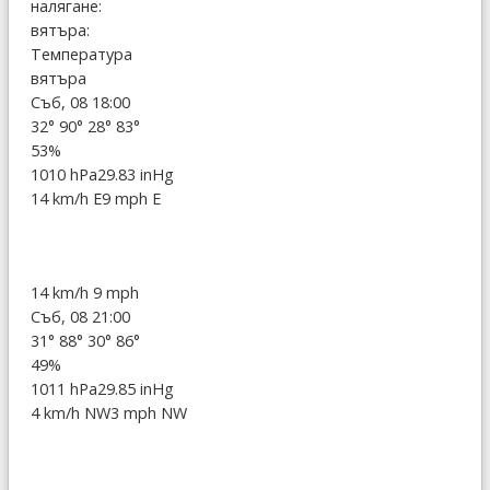
налягане:
вятъра:
Температура
вятъра
Съб, 08 18:00
32°
90°
28°
83°
53%
1010 hPa
29.83 inHg
14 km/h E
9 mph E
14 km/h
9 mph
Съб, 08 21:00
31°
88°
30°
86°
49%
1011 hPa
29.85 inHg
4 km/h NW
3 mph NW