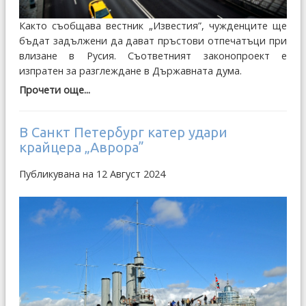
Както съобщава вестник „Известия”, чужденците ще
бъдат задължени да дават пръстови отпечатъци при
влизане в Русия. Съответният законопроект е
изпратен за разглеждане в Държавната дума.
Прочети още...
В Санкт Петербург катер удари
крайцера „Аврора”
Публикувана на 12 Август 2024