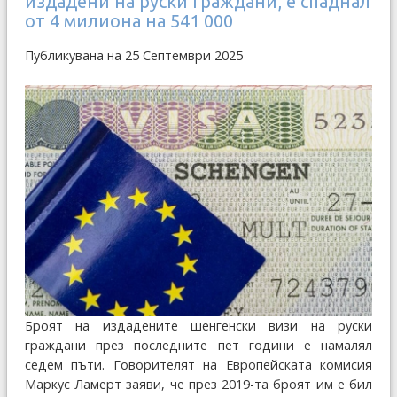
издадени на руски граждани, е спаднал
от 4 милиона на 541 000
Публикувана на 25 Септември 2025
Броят на издадените шенгенски визи на руски
граждани през последните пет години е намалял
седем пъти. Говорителят на Европейската комисия
Маркус Ламерт заяви, че през 2019-та броят им е бил