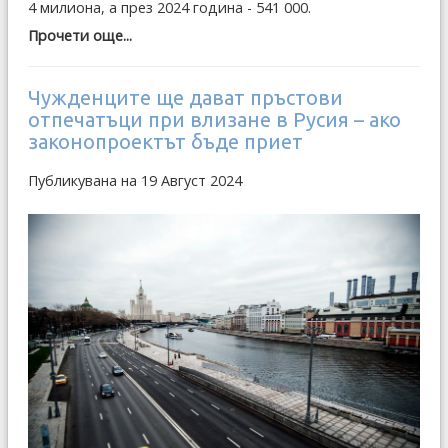
4 милиона, а през 2024 година - 541 000.
Прочети още...
Чужденците ще дават пръстови
отпечатъци при влизане в Русия – ако
законопроектът бъде приет
Публикувана на 19 Август 2024