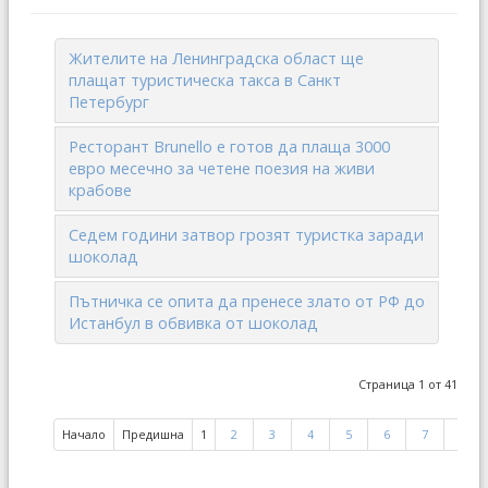
Жителите на Ленинградска област ще
плащат туристическа такса в Санкт
Петербург
Ресторант Brunello е готов да плаща 3000
евро месечно за четене поезия на живи
крабове
Седем години затвор грозят туристка заради
шоколад
Пътничка се опита да пренесе злато от РФ до
Истанбул в обвивка от шоколад
Страница 1 от 41
Начало
Предишна
1
2
3
4
5
6
7
8