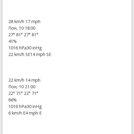
28 km/h
17 mph
Пон, 10 18:00
27°
81°
27°
81°
41%
1016 hPa
30 inHg
22 km/h SE
14 mph SE
22 km/h
14 mph
Пон, 10 21:00
22°
71°
22°
71°
66%
1016 hPa
30 inHg
6 km/h E
4 mph E