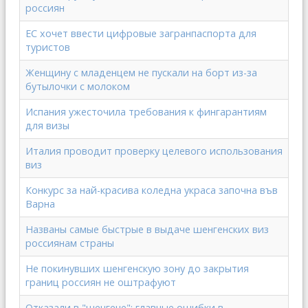
россиян
ЕС хочет ввести цифровые загранпаспорта для
туристов
Женщину с младенцем не пускали на борт из-за
бутылочки с молоком
Испания ужесточила требования к фингарантиям
для визы
Италия проводит проверку целевого использования
виз
Конкурс за най-красива коледна украса започна във
Варна
Названы самые быстрые в выдаче шенгенских виз
россиянам страны
Не покинувших шенгенскую зону до закрытия
границ россиян не оштрафуют
Отказали в "шенгене": главные ошибки в