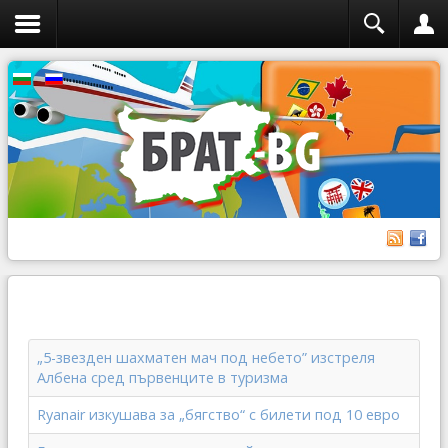
„5-звезден шахматен мач под небето” изстреля
Албена сред първенците в туризма
Ryanair изкушава за „бягство“ с билети под 10 евро