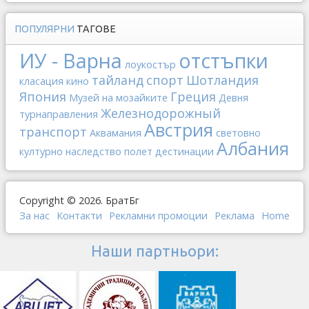
ПОПУЛЯРНИ
ТАГОВЕ
ИУ - Варна
отстъпки
лоукостър
тайланд
спорт
Шотландия
класация
кино
Япония
Греция
Музей на мозайките
Девня
Железнодорожный
турнаправления
Австрия
транспорт
Аквамания
световно
Албания
културно наследство
полет
дестинации
Copyright © 2026. БратБг
За нас
Контакти
Рекламни промоции
Реклама
Home
Наши партньори: