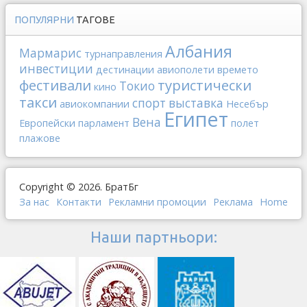
ПОПУЛЯРНИ
ТАГОВЕ
Албания
Мармарис
турнаправления
инвестиции
дестинации
авиополети
времето
фестивали
туристически
Токио
кино
такси
спорт
выставка
авиокомпании
Несебър
Египет
Вена
Европейски парламент
полет
плажове
Copyright © 2026. БратБг
За нас
Контакти
Рекламни промоции
Реклама
Home
Наши партньори: