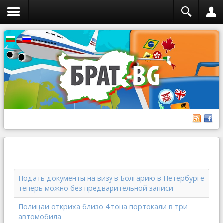
Подать документы на визу в Болгарию в Петербурге
теперь можно без предварительной записи
Полицаи откриха близо 4 тона портокали в три
автомобила