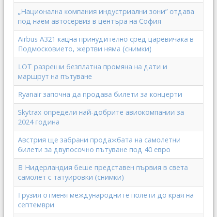
„Национална компания индустриални зони“ отдава
под наем автосервиз в центъра на София
Airbus A321 кацна принудително сред царевичака в
Подмосковието, жертви няма (снимки)
LOT разреши безплатна промяна на дати и
маршрут на пътуване
Ryanair започна да продава билети за концерти
Skytrax определи най-добрите авиокомпании за
2024 година
Австрия ще забрани продажбата на самолетни
билети за двупосочно пътуване под 40 евро
В Нидерландия беше представен първия в света
самолет с татуировки (снимки)
Грузия отменя международните полети до края на
септември