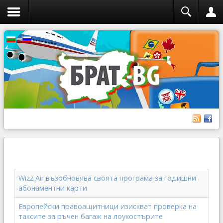
Wizz Air възобновява своята програма за годишни
абонаментни карти
Европейски правоащитници изискват проверка на
таксите за ръчен багаж на лоукостърите