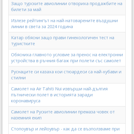
Защо турските авиолинии отвориха продажбите на
билети за май
Излезе рейтингът на най-натоварените въздушни
линии в света за 2024 година
Катар обясни защо прави гинекологичен тест на
туристките
Обясниха главното условие за пренос на електронни
устройства в ръчния багаж при полети със самолет
Руснаците си казаха кои стюардеси са най-хубави и
стилни
Самолет на Air Tahiti Nui извърши най-дългия
пътнически полет в историята заради
коронавируса
Самолет на Руските авиолинии премаза човек от
наземния екип
Стопоувър и лейоувър - как да се възползваме при