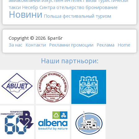
авиакомпании
изкуствен интелект
туристически
визы
такси
отельерство
Несебр
Синтра
бронирование
Новини
Польша
фестивальный туризм
Copyright © 2026. БратБг
За нас
Контакти
Рекламни промоции
Реклама
Home
Наши партньори: