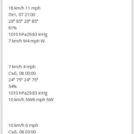
18 km/h
11 mph
Пет, 07 21:00
29°
85°
29°
85°
61%
1010 hPa
29.83 inHg
7 km/h W
4 mph W
7 km/h
4 mph
Съб, 08 00:00
24°
75°
24°
75°
54%
1010 hPa
29.83 inHg
10 km/h NW
6 mph NW
10 km/h
6 mph
Съб, 08 03:00