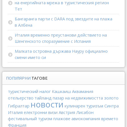
на енергийната мрежа в туристическия регион
Тет
Бангаранга парти с DARA под звездите на плажа
в Албена
Италия временно преустанови действието на
Шенгенското споразумение с Испания
Малката островна държава Науру официално
смени името си
ПОПУЛЯРНИ
ТАГОВЕ
туристический налог
Кашкаиш
Аквамания
отельерство
тайланд
золото
пазар на недвижимостта
новости
Гибралтар
кулинарен туризъм
Синтра
Италия
Австрия
Лисабон
електронни визи
фестивальный туризм
плажове
авиокомпания
времето
Франция