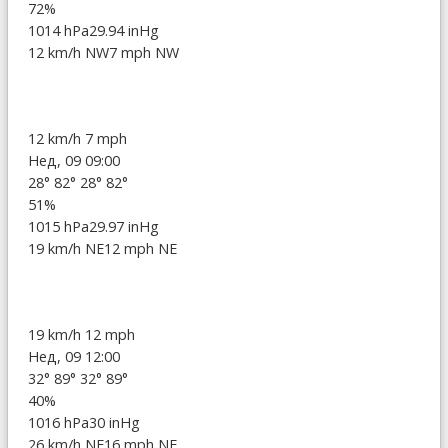
72%
1014 hPa
29.94 inHg
12 km/h NW
7 mph NW
12 km/h
7 mph
Нед, 09 09:00
28°
82°
28°
82°
51%
1015 hPa
29.97 inHg
19 km/h NE
12 mph NE
19 km/h
12 mph
Нед, 09 12:00
32°
89°
32°
89°
40%
1016 hPa
30 inHg
26 km/h NE
16 mph NE