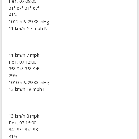
Пет, 07 09:00
31°
87°
31°
87°
41%
1012 hPa
29.88 inHg
11 km/h N
7 mph N
11 km/h
7 mph
Пет, 07 12:00
35°
94°
35°
94°
29%
1010 hPa
29.83 inHg
13 km/h E
8 mph E
13 km/h
8 mph
Пет, 07 15:00
34°
93°
34°
93°
41%