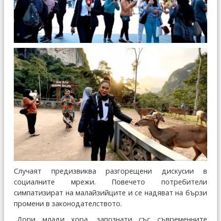
Случаят предизвиква разгорещени дискусии в
социалните мрежи. Повечето потребители
симпатизират на малайзийците и се надяват на бързи
промени в законодателството.
„Дори млади хора, запознати със съвременните