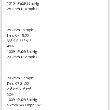
1010 hPa
29.83 inHg
25 km/h E
16 mph E
25 km/h
16 mph
Пет, 07 18:00
33°
91°
33°
91°
40%
1009 hPa
29.8 inHg
20 km/h E
12 mph E
20 km/h
12 mph
Пет, 07 21:00
29°
85°
29°
85°
62%
1009 hPa
29.8 inHg
5 km/h SW
3 mph SW