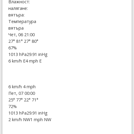
Влажност:
налягане:
вятъра:
Температура
вятъра
Чет, 06 21:00
27°
81°
27°
80°
67%
1013 hPa
29.91 inHg
6 km/h E
4 mph E
6 km/h
4 mph
Пет, 07 00:00
25°
77°
22°
71°
72%
1013 hPa
29.91 inHg
2 km/h NW
1 mph NW