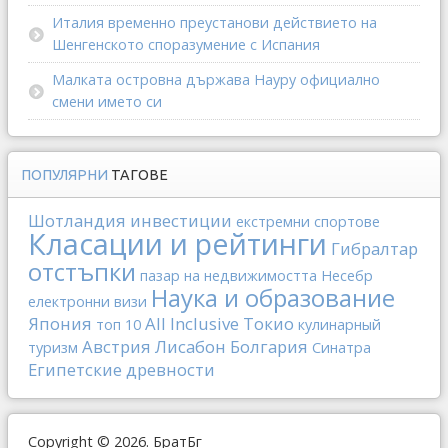
Италия временно преустанови действието на
Шенгенското споразумение с Испания
Малката островна държава Науру официално
смени името си
ПОПУЛЯРНИ
ТАГОВЕ
Шотландия
инвестиции
екстремни спортове
Класации и рейтинги
Гибралтар
отстъпки
пазар на недвижимостта
Несебр
Наука и образование
електронни визи
Япония
All Inclusive
Токио
топ 10
кулинарный
Австрия
Лисабон
Болгария
туризм
Синатра
Египетские древности
Copyright © 2026. БратБг