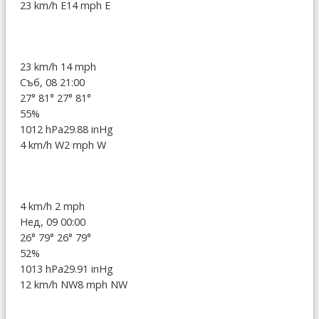
23 km/h E
14 mph E
23 km/h
14 mph
Съб, 08 21:00
27°
81°
27°
81°
55%
1012 hPa
29.88 inHg
4 km/h W
2 mph W
4 km/h
2 mph
Нед, 09 00:00
26°
79°
26°
79°
52%
1013 hPa
29.91 inHg
12 km/h NW
8 mph NW