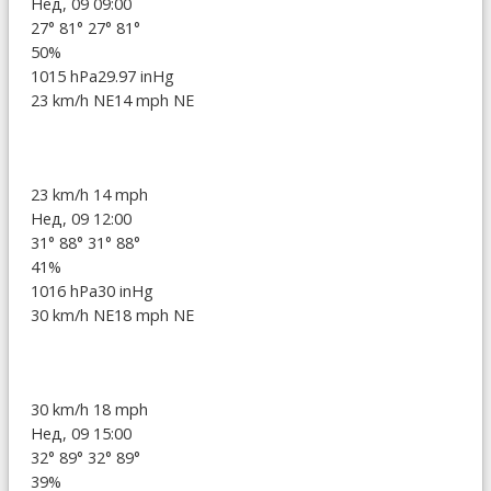
Нед, 09 09:00
27°
81°
27°
81°
50%
1015 hPa
29.97 inHg
23 km/h NE
14 mph NE
23 km/h
14 mph
Нед, 09 12:00
31°
88°
31°
88°
41%
1016 hPa
30 inHg
30 km/h NE
18 mph NE
30 km/h
18 mph
Нед, 09 15:00
32°
89°
32°
89°
39%