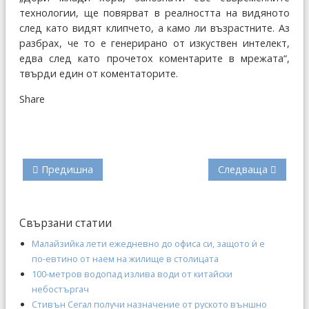
технологии, ще повярват в реалността на видяното
след като видят клипчето, а камо ли възрастните. Аз
разбрах, че то е генерирано от изкуствен интелект,
едва след като прочетох коментарите в мрежата“,
твърди един от коментаторите.
Share
Предишна
Следваща
Свързани статии
Малайзийка лети ежедневно до офиса си, защото ѝ е
по-евтино от наем на жилище в столицата
100-метров водопад излива води от китайски
небостъргач
Стивън Сегал получи назначение от руското външно