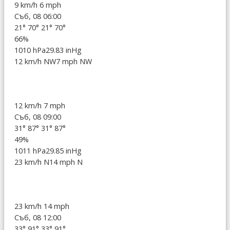
9 km/h
6 mph
Съб, 08 06:00
21°
70°
21°
70°
66%
1010 hPa
29.83 inHg
12 km/h NW
7 mph NW
12 km/h
7 mph
Съб, 08 09:00
31°
87°
31°
87°
49%
1011 hPa
29.85 inHg
23 km/h N
14 mph N
23 km/h
14 mph
Съб, 08 12:00
33°
91°
33°
91°