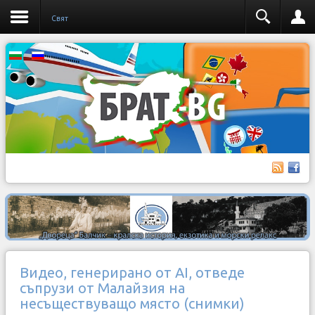
Свят
Видео, генерирано от AI, отведе
съпрузи от Малайзия на
несъществуващо място (снимки)