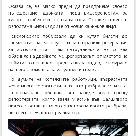
Оказва се, че малко преди да предприеме своето
пътешествие, двойката гледа видеорепортаж за
курорт, заобиколен от гъсти гори. Основен акцент в
репортажа били кадрите от новия кабинков лифт.
Пенсионерите побързали да си купят билети до
споменатия населен пункт и си направили резервация
за хотелска стая. Там сътрудничката на хотела
обяснила на двойката, че „репортажът“ от мястото на
събитието всъщност представлява видео, генерирано
на шега с помощта на изкуствен интелект.
По думите на хотелските работници, възрастната
жена много се разгневила, когато разбрала истината.
Първоначално обещала да заведе дело срещу
репортерката, която взела участие във фалшивото
видео и останала много разстроена когато разбрала,
че в него не участват реални хора.