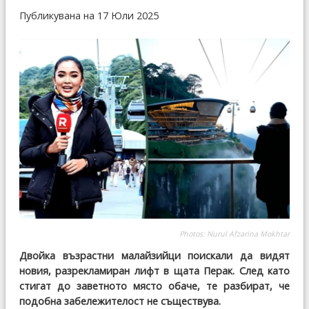
Публикувана на 17 Юли 2025
Photos: Nurul Afzarina Mokhtar
Двойка възрастни малайзийци поискали да видят
новия, разрекламиран лифт в щата Перак. След като
стигат до заветното място обаче, те разбират, че
подобна забележителост не съществува.