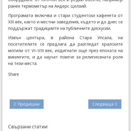
ранен термометър на Андерс Целзий.
Програмата включва и стари студентски кафенета от
XIX век, както и местни заведения, където и до днес се
поддържат традициите на публичните дискусии.
Извън центъра, в района Стара Упсала, на
посетителите се предлага да разгледат кралските
могили от VI–VIII век, издигнати още през епохата на
викингите, и да научат повече за религиозната роля
на тези места.
Share
Предишна
Следваща
Свързани статии