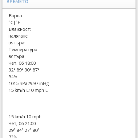
ВРЕМЕТО
Варна
°C
|
°F
Влажност:
налягане:
вятъра:
Температура
вятъра
Чет, 06 18:00
32°
89°
30°
87°
54%
1015 hPa
29.97 inHg
15 km/h E
10 mph E
15 km/h
10 mph
Чет, 06 21:00
29°
84°
27°
80°
73%