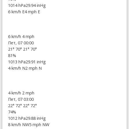
1014 hPa
29.94 inHg
6 km/h E
4 mph E
6 km/h
4 mph
Пет, 07 00:00
21°
70°
21°
70°
81%
1013 hPa
29.91 inHg
4 km/h N
2 mph N
4 km/h
2 mph
Пет, 07 03:00
22°
72°
22°
72°
74%
1012 hPa
29.88 inHg
8 km/h NW
5 mph NW