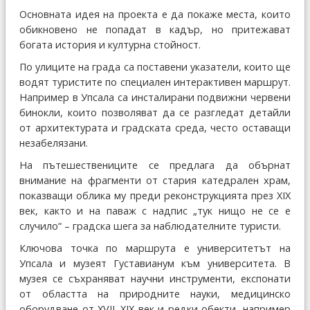
Основната идея на проекта е да покаже места, които
обикновено не попадат в кадър, но притежават
богата история и културна стойност.
По улиците на града са поставени указатели, които ще
водят туристите по специален интерактивен маршрут.
Например в Упсала са инсталирани подвижни червени
бинокли, които позволяват да се разгледат детайли
от архитектурата и градската среда, често оставащи
незабелязани.
На пътешествениците се предлага да обърнат
внимание на фрагменти от стария катедрален храм,
показващи облика му преди реконструкцията през XIX
век, както и на паваж с надпис „тук нищо не се е
случило“ – градска шега за наблюдателните туристи.
Ключова точка по маршрута е университетът на
Упсала и музеят Густавианум към университета. В
музея се съхраняват научни инструменти, експонати
от областта на природните науки, медицинско
оборудване от XVII–XIX век и редки обекти, например