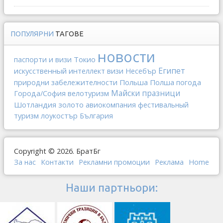
ПОПУЛЯРНИ
ТАГОВЕ
новости
Токио
паспорти и визи
Египет
искусственный интеллект
визи
Несебър
Польша
Полша
природни забележителности
погода
Майски празници
Города/София
велотуризм
Шотландия
золото
авиокомпания
фестивальный
туризм
лоукостър
България
Copyright © 2026. БратБг
За нас
Контакти
Рекламни промоции
Реклама
Home
Наши партньори: