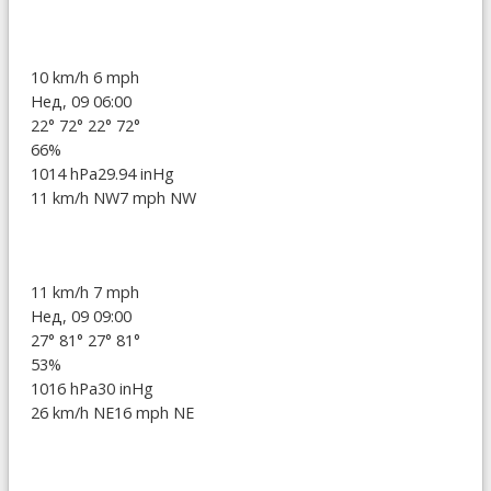
10 km/h
6 mph
Нед, 09 06:00
22°
72°
22°
72°
66%
1014 hPa
29.94 inHg
11 km/h NW
7 mph NW
11 km/h
7 mph
Нед, 09 09:00
27°
81°
27°
81°
53%
1016 hPa
30 inHg
26 km/h NE
16 mph NE