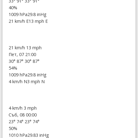
33°
91°
33°
91°
40%
1009 hPa
29.8 inHg
21 km/h E
13 mph E
21 km/h
13 mph
Пет, 07 21:00
30°
87°
30°
87°
54%
1009 hPa
29.8 inHg
4 km/h N
3 mph N
4 km/h
3 mph
Съб, 08 00:00
23°
74°
23°
74°
50%
1010 hPa
29.83 inHg