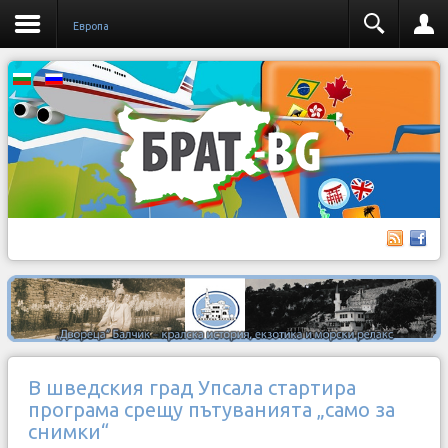
Европа
В шведския град Упсала стартира
програма срещу пътуванията „само за
снимки“