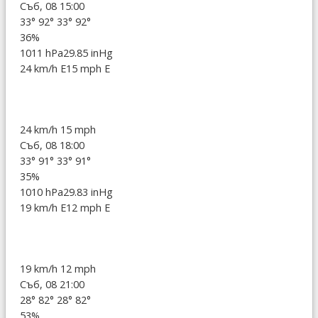
Съб, 08 15:00
33°
92°
33°
92°
36%
1011 hPa
29.85 inHg
24 km/h E
15 mph E
24 km/h
15 mph
Съб, 08 18:00
33°
91°
33°
91°
35%
1010 hPa
29.83 inHg
19 km/h E
12 mph E
19 km/h
12 mph
Съб, 08 21:00
28°
82°
28°
82°
53%