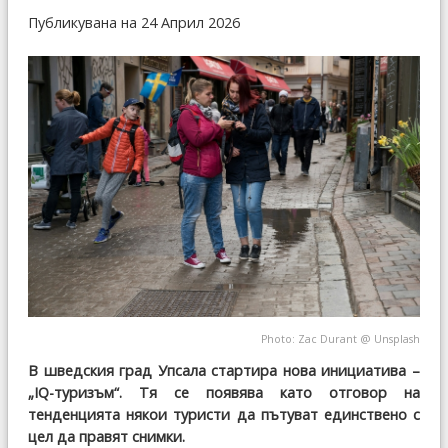
Публикувана на 24 Април 2026
Photo:
Zac Durant
@
Unsplash
В шведския град Упсала стартира нова инициатива –
„IQ-туризъм“. Тя се появява като отговор на
тенденцията някои туристи да пътуват единствено с
цел да правят снимки.