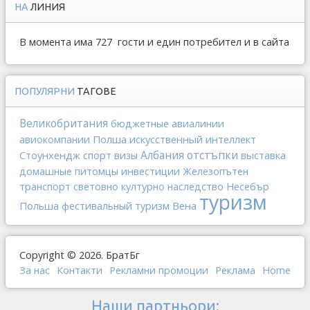
НА
ЛИНИЯ
В момента има 727 гости и един потребител и в сайта
ПОПУЛЯРНИ
ТАГОВЕ
Великобритания
бюджетные авиалинии
Полша
искусственный интеллект
авиокомпании
Албания
отстъпки
Стоунхендж
спорт
выставка
визы
инвестиции
домашные питомцы
Железопътен
транспорт
световно културно наследство
Несебър
туризм
Польша
Вена
фестивальный туризм
Copyright © 2026. БратБг
За нас
Контакти
Рекламни промоции
Реклама
Home
Наши партньори: