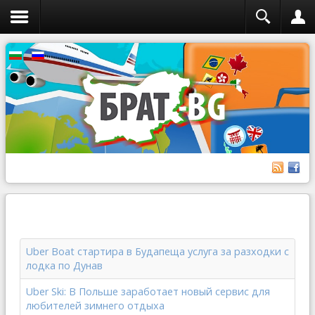
Uber Boat стартира в Будапеща услуга за разходки с
лодка по Дунав
Uber Ski: В Польше заработает новый сервис для
любителей зимнего отдыха