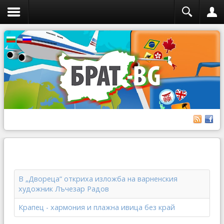
В „Двореца“ откриха изложба на варненския
художник Лъчезар Радов
Крапец - хармония и плажна ивица без край