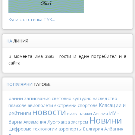
Купи с отстъпка ТУК...
НА
ЛИНИЯ
В момента има 3883 гости и един потребител и в
сайта
ПОПУЛЯРНИ
ТАГОВЕ
ранни записвания
световно културно наследство
Класации и
плажове
авиополети
екстремни спортове
новости
рейтинги
ИУ -
Англия
визы
пляжи
Новини
Варна
Аквамания
Луфтханза
экстрем
Албания
Цифровые технологии
аэропорты
България