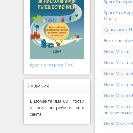
SpaceX вперв
SpaceX собира
Марсу
Драка века: 
Египтяне оби
Илон Маск всё
Илон Маск пе
Купи с отстъпка ТУК...
Илон Маск по
Илон Маск пр
НА
ЛИНИЯ
Илон Маск со
В момента има 681 гости
Илон Маск сп
и един потребител и в
человеческий
сайта
Илон Маск: «