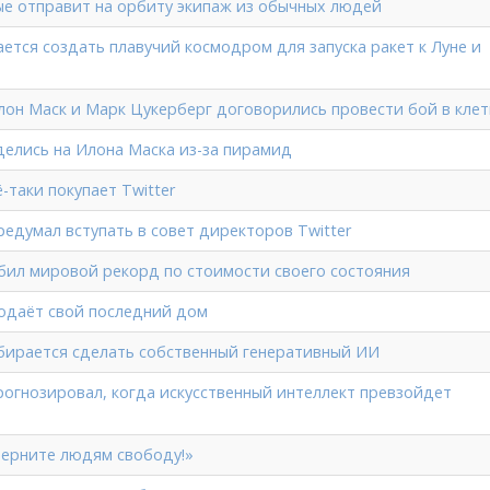
ые отправит на орбиту экипаж из обычных людей
ется создать плавучий космодром для запуска ракет к Луне и
Илон Маск и Марк Цукерберг договорились провести бой в клет
делись на Илона Маска из-за пирамид
-таки покупает Twitter
редумал вступать в совет директоров Twitter
бил мировой рекорд по стоимости своего состояния
одаёт свой последний дом
бирается сделать собственный генеративный ИИ
рогнозировал, когда искусственный интеллект превзойдет
Верните людям свободу!»