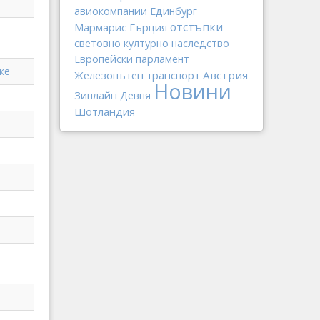
авиокомпании
Единбург
отстъпки
Мармарис
Гърция
световно културно наследство
Европейски парламент
ке
Железопътен транспорт
Австрия
Новини
Зиплайн
Девня
Шотландия