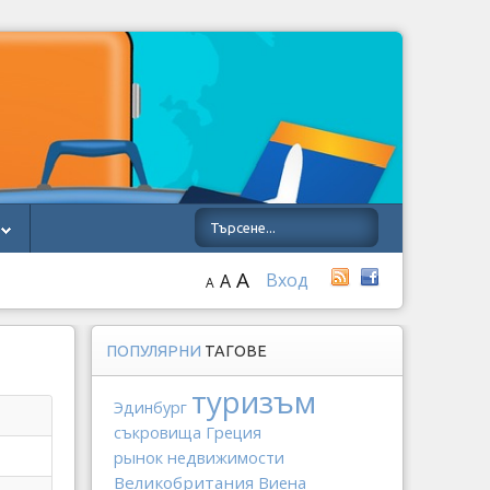
A
Вход
A
A
ПОПУЛЯРНИ
ТАГОВЕ
туризъм
Эдинбург
Греция
съкровища
рынок недвижимости
Великобритания
Виена