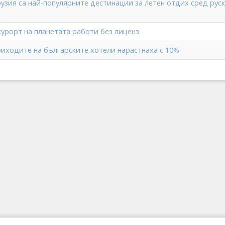
рузия са най-популярните дестинации за летен отдих сред рус
курорт на планетата работи без лиценз
риходите на българските хотели нарастнаха с 10%