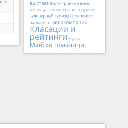
ките
выставка
электронные визы
жилища
аэропорты
велотуризм
кулинарный туризм
Европейски
авиакомпании
парламент
Класации и
рейтинги
музеи
Майски празници