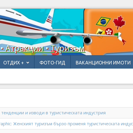
 • Атракции • Туризъм
ОТДИХ +
ФОТО-ГИД
ВАКАНЦИОННИ ИМОТИ
и тенденции и изводи в туристическата индустрия
graphic: Женският туризъм бързо променя туристическата инду