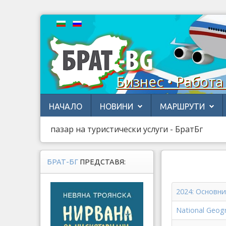
Бизнес • Работа
НАЧАЛО
НОВИНИ
МАРШРУТИ
пазар на туристически услуги - БратБг
БРАТ-БГ
ПРЕДСТАВЯ:
2024: Основн
National Geo