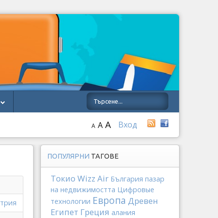
A
Вход
A
A
ПОПУЛЯРНИ
ТАГОВЕ
Токио
Wizz Air
България
пазар
на недвижимостта
Цифровые
Европа
Древен
технологии
стрия
Египет
Греция
алания