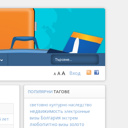
A
Вход
A
A
ПОПУЛЯРНИ
ТАГОВЕ
световно културно наследство
недвижимость
электронные
Болгария
визы
экстрем
5 лет
любопитно
золото
визы