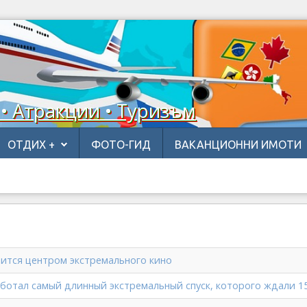
 • Атракции • Туризъм
ОТДИХ +
ФОТО-ГИД
ВАКАНЦИОННИ ИМОТИ
вится центром экстремального кино
аботал самый длинный экстремальный спуск, которого ждали 1