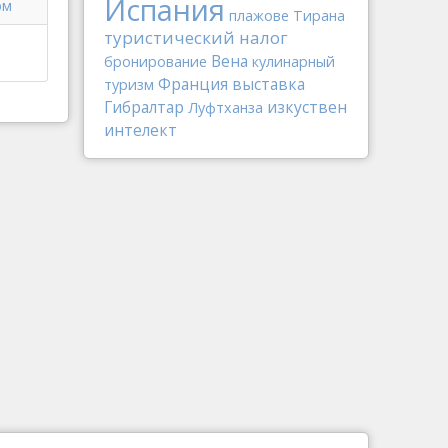
Испания
рм
плажове
Тирана
туристический налог
Вена
бронирование
кулинарный
Франция
выставка
туризм
Гибралтар
изкуствен
Луфтханза
интелект