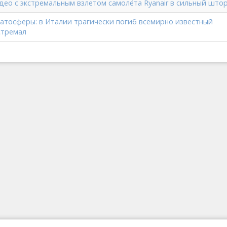
део с экстремальным взлетом самолёта Ryanair в сильный што
ратосферы: в Италии трагически погиб всемирно известный
стремал