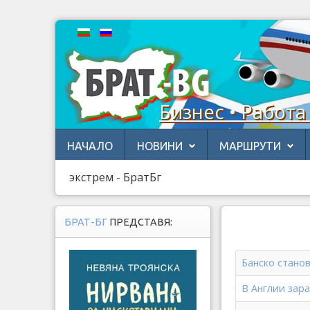
Бизнес • Работа
НАЧАЛО
НОВИНИ
МАРШРУТИ
экстрем - БратБг
БРАТ-БГ
ПРЕДСТАВЯ:
Банско стано
В Англии зар