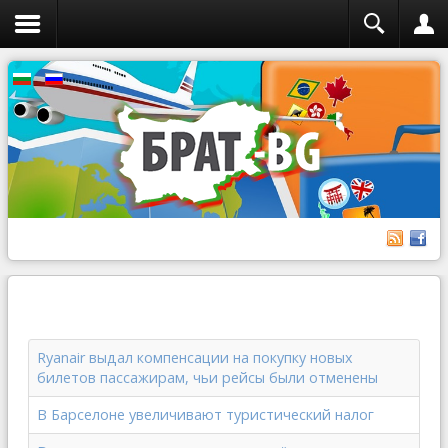
Ryanair выдал компенсации на покупку новых
билетов пассажирам, чьи рейсы были отменены
В Барселоне увеличивают туристический налог