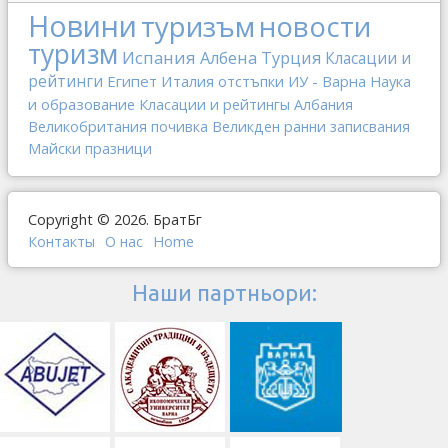
Новини
туризъм
новости
туризм
Испания
Албена
Турция
Класации и
рейтинги
Египет
Италия
отстъпки
ИУ - Варна
Наука
и образование
Класации и рейтингы
Албания
Великобритания
почивка
Великден
ранни записвания
Майски празници
Copyright © 2026. БратБг
Контакты
О наc
Home
Наши партньори: