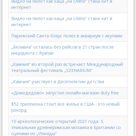
Видео на пилот как каца „на сляпо“ стана хит в
интернет
Видео на пилот как каца „на сляпо“ стана хит в
интернет
Парижский Санта-Клаус полез в аквариум с акулами
„Белавиа“ осталась без рейсов в 21 стран после
инцидента с Ryanair
„Камчия“ во второй раз встречает Международный
театральный фестиваль „SZENARIUM“
„Камчия“ участвует в Десятилетии детства
«Домодедово» запустил онлайн-магазин duty free
$52 триллиона стоит всё жилье в США - это новый
рекорд
10 археологических открытий 2021 года: 5.
Уникальная древнеримская мозаика в Британии со
сценами из „Илиады”