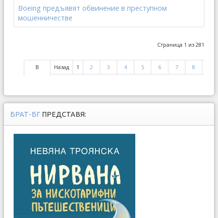
Boeing предъявят обвинение в преступном
мошенничестве
Страница 1 из 281
В
Назад
1
2
3
4
5
6
7
8
9
начало
БРАТ-БГ
ПРЕДСТАВЯ: