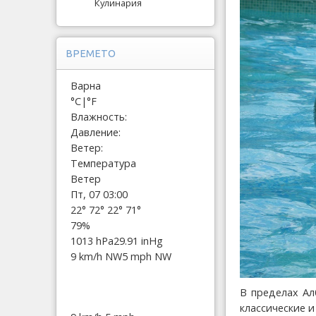
Кулинария
ВРЕМЕТО
Варна
°C
|
°F
Влажность:
Давление:
Ветер:
Температура
Ветер
Пт, 07 03:00
22°
72°
22°
71°
79%
1013 hPa
29.91 inHg
9 km/h NW
5 mph NW
В пределах Ал
классические 