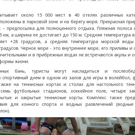
читывает около 15 000 мест в 40 отелях различных кате
положены в парковой зоне и на берегу моря. Прекрасная пр
 – предпосылка для полноценного отдыха. Пляжная полоса 
5 км, а ширина ее достигает до 150 м. Средняя температура 
ляет +28 градусов, а средняя температура морской воды
градусов. Черное море - это внутреннее море, его приливы и
ачительными и в прибрежных водах не встречаются акулы и 
формы жизни.
чных бань, туристы могут насладиться и послеобе
спортивный днем в одном из залов для игры в волейбол, ф
также на теннисных кортах и столах для настольного тенн
 семь футбольных стадионов, хоккейное поле, четыре за
крытые и закрытые теннисные корты. Комплекс также пред
вия для конного спорта и водных развлечений (водные
лон).