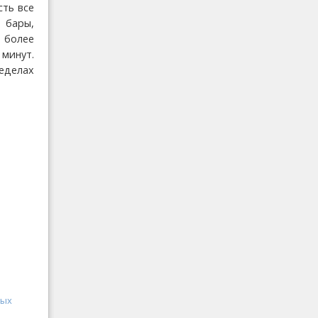
сть все
 бары,
з более
минут.
еделах
ных