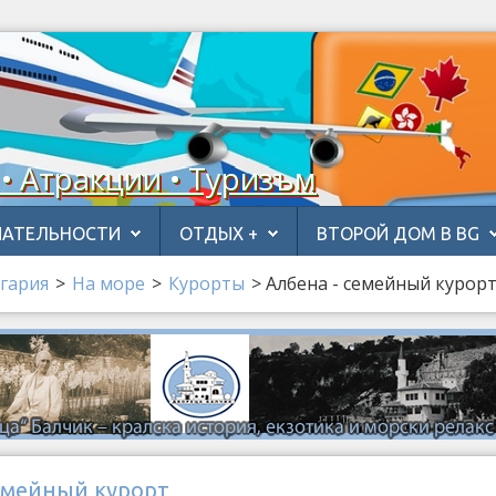
 • Атракции • Туризъм
АТЕЛЬНОСТИ
ОТДЫХ +
ВТОРОЙ ДОМ В BG
гария
>
На море
>
Курорты
>
Албена - семейный курор
семейный курорт