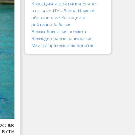
Класации и рейтинги
Египет
отстъпки
ИУ - Варна
Наука и
образование
Класации и
рейтингы
Албания
Великобритания
почивка
Великден
ранни записвания
Майски празници
любопитно
разные
. В СПА