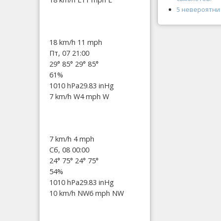
5 невероятни
18 km/h
11 mph
Пт, 07 21:00
29°
85°
29°
85°
61%
1010 hPa
29.83 inHg
7 km/h W
4 mph W
7 km/h
4 mph
Сб, 08 00:00
24°
75°
24°
75°
54%
1010 hPa
29.83 inHg
10 km/h NW
6 mph NW