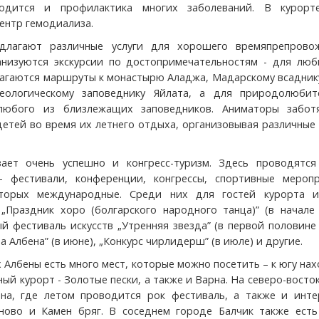
одится и профилактика многих заболеваний. В курорт
ентр гемодиализа.
длагают различные услуги для хорошего времяпрепрово
анизуются экскурсии по достопримечательностям - для люб
агаются маршруты к монастырю Аладжа, Мадарскому всаднику
хеологическому заповеднику Яйлата, а для природолюбит
любого из близлежащих заповедников. Аниматоры забот
детей во время их летнего отдыха, организовывая различные
вает очень успешно и конгресс-туризм. Здесь проводятся
- фестивали, конференции, конгрессы, спортивные меропр
торых международные. Среди них для гостей курорта и
„Праздник хоро (болгарского народного танца)” (в начале 
 фестиваль искусств „Утренняя звезда” (в первой половине
 Албена” (в июне), „Конкурс чирлидерш” (в июле) и другие.
 Албены есть много мест, которые можно посетить – к югу на
ый курорт - Золотые пески, а также и Варна. На северо-восток
на, где летом проводится рок фестиваль, а также и инте
ново и Камен бряг. В соседнем городе Балчик также есть