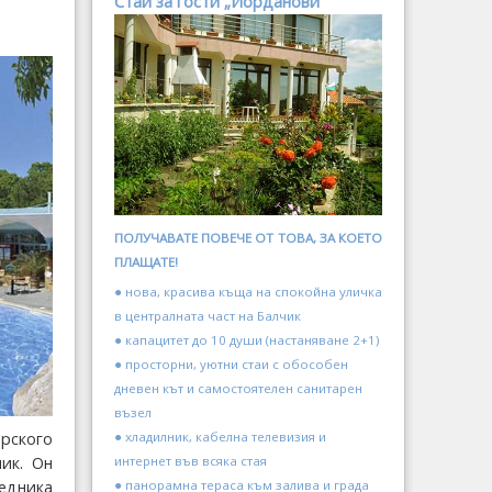
Стаи за гости „Йорданови“
ПОЛУЧАВАТЕ ПОВЕЧЕ ОТ ТОВА, ЗА КОЕТО
ПЛАЩАТЕ!
● нова, красива къща на спокойна уличка
в централната част на Балчик
● капацитет до 10 души (настаняване 2+1)
● просторни, уютни стаи с обособен
дневен кът и самостоятелен санитарен
възел
рского
● хладилник, кабелна телевизия и
ик. Он
интернет във всяка стая
едника
● панорамна тераса към залива и града