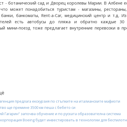
ст - ботанический сад и Дворец королевы Марии. В Албене е
что может понадобиться туристам - магазины, рестораны,
, банки, банкоматы, Rent-a-Car, медицинский центр и т.д. И
отелей есть автобусы до пляжа и обратно каждые 30 
ый мини-поезд тоже предлагает внутренние перевозки в пр
щё
агенция предлага екскурзия по стъпките на италианските мафиоти
тво ще премине 3500 км пеша с бебето си
й Гагарин“ започва обучение и по руската образователна система
 корпорация Boeing будет инвестировать в технологии для беспилот