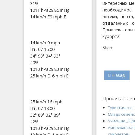
интересных ме
31%
необходимое, 
1011 hPa
29.85 inHg
аптеки, почта
14 km/h E
9 mph E
отдаленных 
Привлекательн
курорта.
14 km/h
9 mph
Share
Пт, 07 15:00
34°
93°
34°
93°
40%
1010 hPa
29.83 inHg
Назад
25 km/h E
16 mph E
Прочитать е
25 km/h
16 mph
Туристическа 
Пт, 07 18:00
Младо семейс
32°
89°
32°
89°
Училище „Юри
42%
Американская
1010 hPa
29.83 inHg
самолётов.
18 km/h E
11 mph E