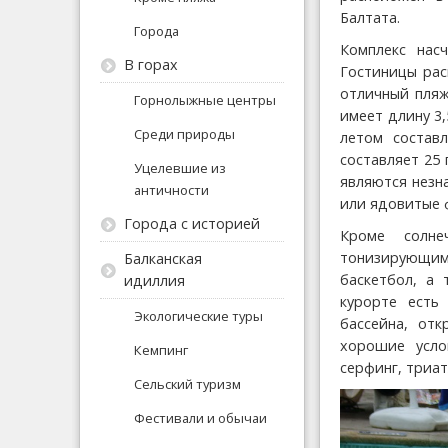
Балтата.
Города
Комплекс нас
В горах
Гостиницы рас
отличный пляж
Горнолыжные центры
имеет длину 3,
Среди природы
летом состав
составляет 25 
Уцелевшие из
являются незн
античности
или ядовитые 
Города с историей
Кроме солне
тонизирующим 
Балканская
баскетбол, а 
идиллия
курорте есть
Экологические туры
бассейна, от
хорошие усло
Кемпинг
серфинг, триат
Сельский туризм
Фестивали и обычаи