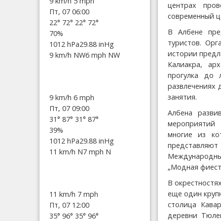
9 km/h
5 mph
центрах пров
Пт, 07 06:00
современный ц
22°
72°
22°
72°
В Албене пре
70%
туристов. Орг
1012 hPa
29.88 inHg
истории предл
9 km/h NW
6 mph NW
Калиакра, ар
прогулка до 
развлечениях 
занятия.
9 km/h
6 mph
Пт, 07 09:00
Албена разви
31°
87°
31°
87°
мероприятий 
39%
многие из ко
1012 hPa
29.88 inHg
представляют 
11 km/h N
7 mph N
Международный
„Модная фиеста
В окрестностях
еще один крупн
11 km/h
7 mph
столица Кавар
Пт, 07 12:00
деревни Тюле
35°
96°
35°
96°