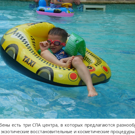
бены есть три СПА центра, в которых предлагаются разнооб
и экзотические восстановительные и косметические процедуры