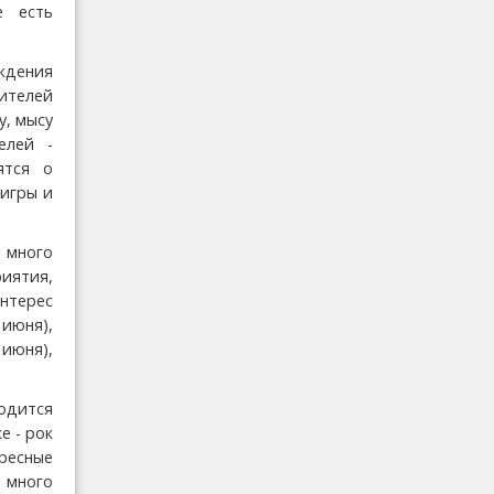
е есть
ждения
ителей
, мысу
елей -
ятся о
 игры и
 много
иятия,
нтерес
июня),
 июня),
ходится
е - рок
ресные
 много